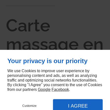
Carte
massage en
ligne à offrir
Your privacy is our priority
We use Cookies to improve user experience by
sur l’Île de
personalising content and ads, as well as analyzing
traffic and optimizing social networks functionalities.
By clicking "I Agree" you consent to the use of Cookies
from our partners
Google
Facebook
.
Ré
I AGREE
Customize