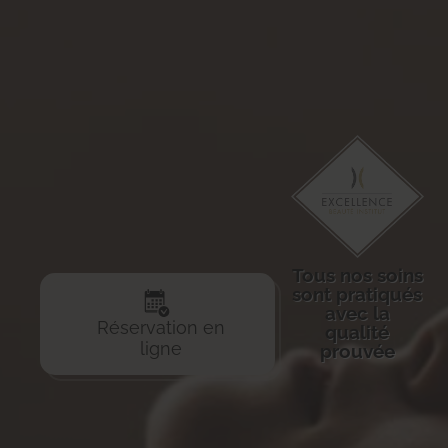
Tous nos soins
sont pratiqués
avec la
Réservation en
qualité
ligne
prouvée