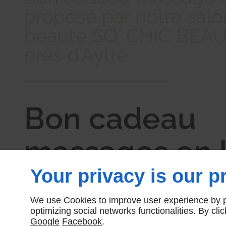
proposé par notre salo
beauté SO' CHIC BEAUT
près d’Aytré.
Bon cadeau
massages en l
Your privacy is our pr
pour un bien-
We use Cookies to improve user experience by pe
immédiat non 
optimizing social networks functionalities. By cl
Google
Facebook
.