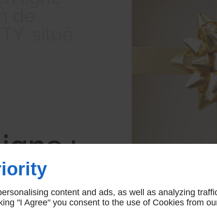
n de
Y, situé
igne :
iority
être
rsonalising content and ads, as well as analyzing traffi
loin
icking "I Agree" you consent to the use of Cookies from ou