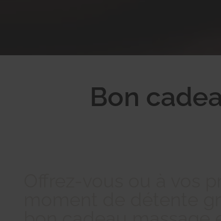
Bon cadea
Offrez-vous ou à vos 
moment de détente gr
bon cadeau massage e