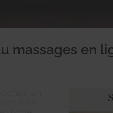
u massages en lig
proches un
âce à un
n ligne