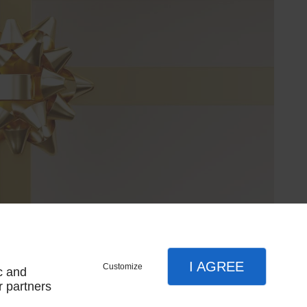
I AGREE
Customize
c and
r partners