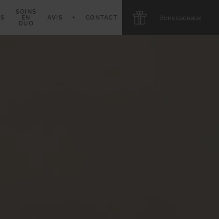
SOINS
Bons cadeaux
S
EN
AVIS
+
CONTACT
DUO