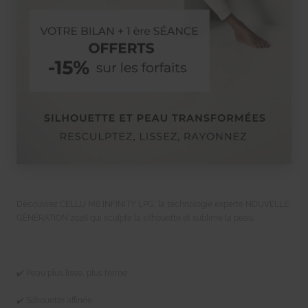
Découvrez CELLU M6 INFINITY LPG, la technologie experte NOUVELLE
GÉNÉRATION 2026 qui sculpte la silhouette et sublime la peau.
✔️ Peau plus lisse, plus ferme
✔️ Silhouette affinée