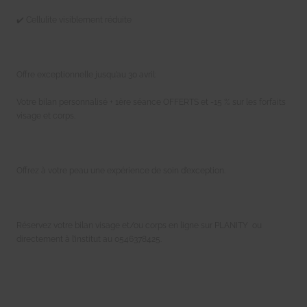
✔️ Cellulite visiblement réduite
Offre exceptionnelle jusqu’au 30 avril:
Votre bilan personnalisé + 1ère séance OFFERTS et -15 % sur les forfaits
visage et corps.
Offrez à votre peau une expérience de soin d’exception.
Réservez votre bilan visage et/ou corps en ligne sur PLANITY ou
directement à l’institut au 0546378425.