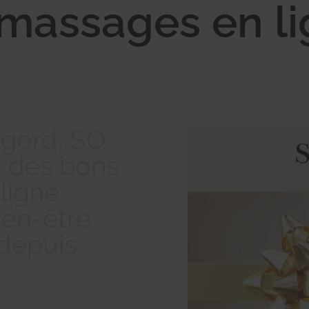
massages en li
agord, SO'
 des bons
ligne
ien-être
 depuis