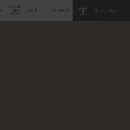
SOINS
Bons cadeaux
S
EN
AVIS
+
CONTACT
DUO