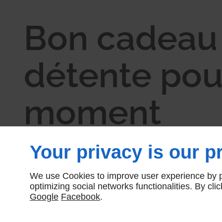
Bon cadeau
détente pou
moment
inoubliable 
Your privacy is our pr
de Lagord
We use Cookies to improve user experience by pe
optimizing social networks functionalities. By cl
Google
Facebook
.
Chez
SO’ CHIC BEAUTY
, chaque bon cadeau est une pro