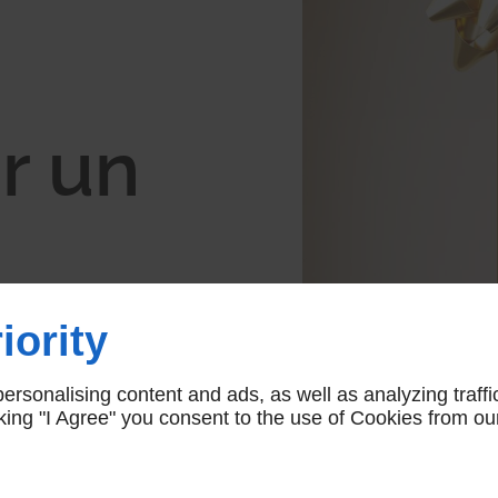
r un
près
iority
rsonalising content and ads, as well as analyzing traffi
icking "I Agree" you consent to the use of Cookies from ou
messe de détente sur