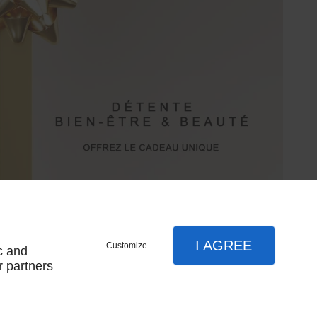
I AGREE
Customize
c and
r partners