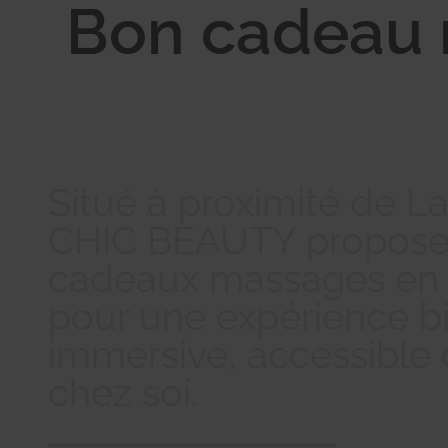
Bon cadeau 
Situé à proximité de L
CHIC BEAUTY propose
cadeaux massages en 
pour une expérience b
immersive, accessible
chez soi.