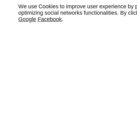
Rivedoux
We use Cookies to improve user experience by pe
optimizing social networks functionalities. By cl
Google
Facebook
.
Nous mettons à votre disposition une
technologie LPG de
Rivedoux, pour sculpter votre silhouette en douceur. Nos
en profondeur grâce à une stimulation mécanique qui réa
cellules. Cette approche permet de cibler les zones rebelles
lisser la peau. Dans notre salon SO' CHIC BEAUTY, chaque 
protocole personnalisé. Nous prenons le temps d’analyser
chaque séance pour optimiser les résultats. Le soin LPG 
celles qui souhaitent remodeler leur corps sans douleur ni
Rivedoux, notre clientèle apprécie la proximité, la qualité d
maîtrise technique. Nous garantissons une
prise en char
expertise et confort, pour révéler la meilleure version d