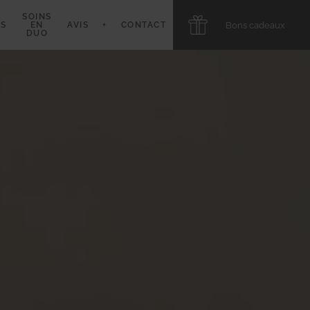
SOINS
Bons cadeaux
S
EN
AVIS
+
CONTACT
DUO