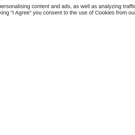
rsonalising content and ads, as well as analyzing traffi
icking "I Agree" you consent to the use of Cookies from ou
 pointe
, à proximité de
 soins LPG corps agissent
ctive naturellement les
, réduire la cellulite et
cliente bénéficie d’un
 vos besoins avant
est parfaitement adapté à
 effet secondaire. À
e l’accueil et notre
ge complète
, alliant
e vous-même.