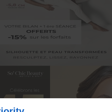
Accès à l’Institut
SO' CHIC BEAUTY
Nieul-sur-Mer (17)
iority